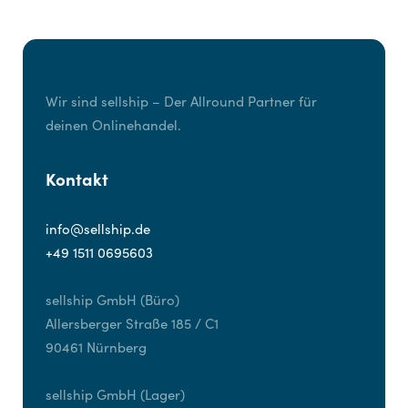
Wir sind sellship – Der Allround Partner für
deinen Onlinehandel.
Kontakt
info@sellship.de
+49 1511 0695603
sellship GmbH (Büro)
Allersberger Straße 185 / C1
90461 Nürnberg
sellship GmbH (Lager)